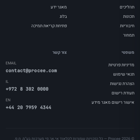
תהליכים
מאגר ידע
תכונות
בלוג
חיבוריות
פתיחת קריאת תמיכה
תמחור
משפטי
צור קשר
EMAIL
מדיניות פרטיות
contact@procee.com
תנאי שימוש
IL
הצהרת נגישות
+972 8 302 0000
תעודת רישום
EN
אישור רישום מאגר מידע
+44 20 7959 4344
© Procee 2026 — כל הזכויות שמורות לקלאוד אי.אר.פי מערכות בע"מ, ח.פ.