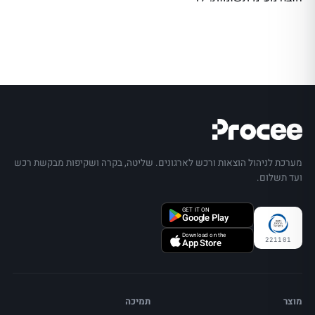
מערכת לניהול הוצאות ורכש לארגונים. שליטה, בקרה ושקיפות מבקשת רכש
ועד תשלום.
GET IT ON
Google Play
Download on the
221101
App Store
מוצר
תמיכה