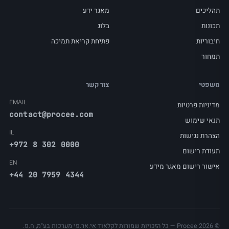
תהליכים
מאגר ידע
תכונות
בלוג
חיבוריות
פתיחת קריאת תמיכה
תמחור
משפטי
צור קשר
EMAIL
מדיניות פרטיות
contact@procee.com
תנאי שימוש
IL
הצהרת נגישות
+972 8 302 0000
תעודת רישום
EN
אישור רישום מאגר מידע
+44 20 7959 4344
© Procee 2026 — כל הזכויות שמורות לקלאוד אי.אר.פי מערכות בע"מ, ח.פ.