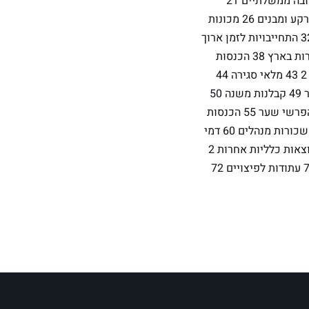
אחר 2 17 רכוש שוטף אחר 3 18 רכוש שוטף אחר 4 19 השקעות בחברות קשורות 20 מלוות חובה ממשלתיים 21
השקעות אחרות 1 22 השקעות אחרות 2 23 ניירות ערך בלתי סחירים 24 השקעות אחרות 25 קרקע ומבנים 26 מכונות
27 כלי רכב 28 רכוש קבוע אחר 1 29 רכוש קבוע אחר 2 30 פחת נצבר 31 הלוואות לזמן ארוך 32 התחייבויות לזמן ארוך
אחרות 33 הון מניות 34 יתרת רווח שנים קודמות 35 קרנות 36 מענק השקעה 37 הכנסות ממכירות בארץ 38 הכנסות
מיצוא 39 הכנסות מעמלות 40 הכנסות ממימוש נכסים 41 הכנסות אחרות 1 42 הכנסות אחרות 2 43 מלאי סגירה 44
מלאי פתיחה 45 קניות 46 שכר עבודה / יצור 47 הוצאות חרושת / יצור 48 פחת והפחתות / יצור 49 קבלנות משנה 50
שכירות מכונות 51 הוצאות תפעול אחרות 1 52 הוצאות תפעול אחרות 2 53 ריבית לבנקים 54 הפרשי שער 55 הכנסות
ריבית והפרשי שער 56 הוצאות מימון אחרות 1 57 הוצאות מימון אחרות 2 58 שכר עבודה 59 משכורות מנהלים 60 דמי
שכירות וחכירה 61 מיסים ואגרות 62 חובות אבודים 63 פחת 64 הוצאות כלליות אחרות 1 65 הוצאות כלליות אחרות 2
66 הוצאות כלליות אחרות 3 67 הוצאות כלליות אחרות 4 69 הוצאות מראש 70 מיסים נדחים 71 עתודות לפיצויים 72