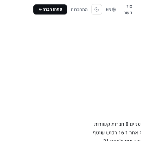
צור
EN
התחברות
פתחו חברה
קשר
1 מזומנים 2 המחאות לגביה 3 אשראי לזמן קצר 4 נ”ע סחירים 5 המחאות לפרעון 6 לקוחות 7 ספקים 8 חברות קשורות
9 בעלי מניות 10 מלאי 11 מוסדות 12 חו”ז 13 הכנסות מראש 14 הוצאות לשלם 15 רכוש שוטף אחר 1 16 רכוש שוטף