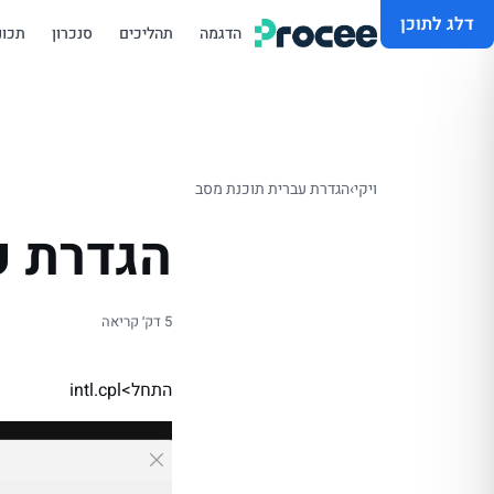
דלג לתוכן
הדגמה
תהליכים
סנכרון
תכונ
ויקי
›
הגדרת עברית תוכנת מסב
הגדרת ע
5 דק׳ קריאה
התחל>intl.cpl