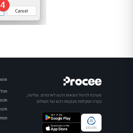
מוצר
תהלי
מערכת לניהול הוצאות ורכש לארגונים. שליטה,
תכונ
בקרה ושקיפות מבקשת רכש ועד תשלום.
חיבור
GET IT ON
תמחו
Google Play
Download on the
221101
App Store