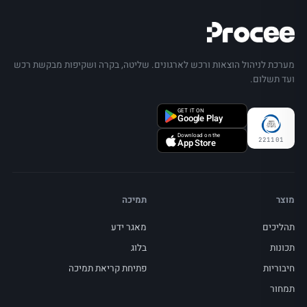
מערכת לניהול הוצאות ורכש לארגונים. שליטה, בקרה ושקיפות מבקשת רכש
ועד תשלום.
GET IT ON
Google Play
Download on the
221101
App Store
מוצר
תמיכה
תהליכים
מאגר ידע
תכונות
בלוג
חיבוריות
פתיחת קריאת תמיכה
תמחור