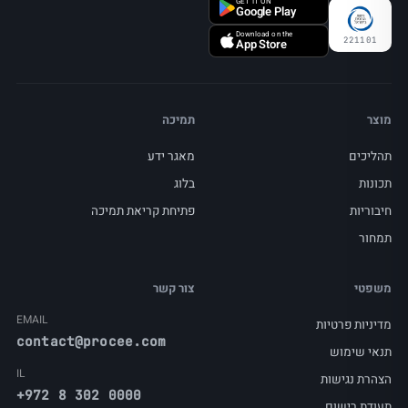
GET IT ON
Google Play
Download on the
221101
App Store
מוצר
תמיכה
תהליכים
מאגר ידע
תכונות
בלוג
חיבוריות
פתיחת קריאת תמיכה
תמחור
משפטי
צור קשר
EMAIL
מדיניות פרטיות
contact@procee.com
תנאי שימוש
IL
הצהרת נגישות
+972 8 302 0000
תעודת רישום