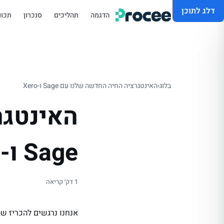
דלג לתוכן
הדגמה
תהליכים
סנכרון
תכונ
בלוג
›
האינטגרציה החיה החדשה שלנו עם Sage ו-Xero
האינטגר
Sage ו-Xero
1 דק׳ קריאה
אנחנו נרגשים להכריז ש-Procee מציעה כעת אינטגרציה חיה עם Sage ו-Xero