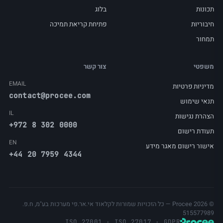
תכונות
בלוג
חיבוריות
פתיחת קריאת תמיכה
תמחור
משפטי
צור קשר
EMAIL
מדיניות פרטיות
contact@procee.com
תנאי שימוש
IL
הצהרת נגישות
+972 8 302 0000
תעודת רישום
EN
אישור רישום מאגר מידע
+44 20 7959 4344
© Procee 2026 — כל הזכויות שמורות לקלאוד אי.אר.פי מערכות בע"מ, ח.פ.
515577989
ISO 27001 · ISO 27017 · GDPR