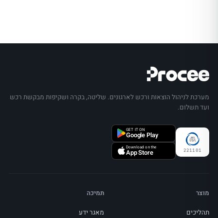
מערכת לניהול הוצאות ורכש לארגונים. שליטה, בקרה ושקיפות מבקשת רכש
ועד תשלום.
GET IT ON
Google Play
Download on the
221101
App Store
מוצר
תמיכה
תהליכים
מאגר ידע