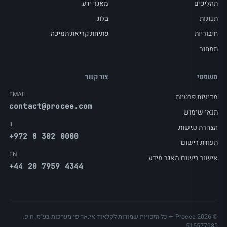
תהליכים
מאגר ידע
תכונות
בלוג
חיבוריות
פתיחת קריאת תמיכה
תמחור
משפטי
צור קשר
EMAIL
מדיניות פרטיות
contact@procee.com
תנאי שימוש
IL
הצהרת נגישות
+972 8 302 0000
תעודת רישום
EN
אישור רישום מאגר מידע
+44 20 7959 4344
© Procee 2026 — כל הזכויות שמורות לקלאוד אי.אר.פי מערכות בע"מ, ח.פ.
515577989