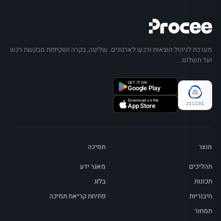
מערכת לניהול הוצאות ורכש לארגונים. שליטה, בקרה ושקיפות מבקשת רכש
ועד תשלום.
GET IT ON
Google Play
Download on the
221101
App Store
מוצר
תמיכה
תהליכים
מאגר ידע
תכונות
בלוג
חיבוריות
פתיחת קריאת תמיכה
תמחור