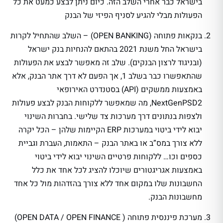
בישראל כבר אחרי השלב הזה. כיום ניתן לבצע כמעט את כל
הפעולות מבלי להגיע לסניף הפיזי של הבנק
בנקאות פתוחה (OPEN BANKING) – השלב שהתחיל לקרות
בישראל החל משנת 2021 בהתאם להנחיות בנק ישראל
(ובניגוד לרצון הבנקים). שלב זה מאפשר לבצע את הפעולות
שהתאפשרו כבר בשלב 1, אך הפעם לא דרך אתר הבנק, אלא
באמצעות ממשקים (API) בסטנדרט האירופאי
NextGenPSD2, מה שמאפשר ללקוחות הבנק לבצע פעולות
ולצפות בנתונים דרך מערכות צד שלישי. בחברות השינוי
יבוא לידי ביטוי במערכות ERP הקיימות שלהן – הכל יקרה
ללא צורך במס”ב או באתר הבנק – התאמות, העברת וגביית
כספים וכו… ללקוחות פרטיים השינוי יבוא לידי ביטוי
באמצעות אגריגטורים שיוכלו להציג לכל אחד את כלל
החשבונות שלו במקום אחד ללא צורך בהזדהות מול כל אחד
מחשבונות הבנק.
מערכת פיננסית פתוחה ( OPEN DATA / OPEN FINANCE)