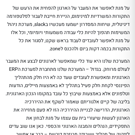
על מנת לאפשר את המעבר על הארגון להפחית את הרעש של
התקורות המשרדיות למינימום, הניירת חייבת לעבור לפלטפורמה
דיגיטלית, שיחות המסדרון ישמעו מעכשיו בslack, מערכת ניהול
המשימות תהפוך להיות כלי עבודה משמעותי ויומיומי, וכל אלו
על מנת לאפשר לעובדים לעבוד בראש שקט, לסגור את כל
התקורות בכמה דקות ביום ולהכנס לzone.
המערכת שלנו היא עוד כלי שמאפשר לארגונים לבצע את המעבר
לעולם מרוחק. בגדול – המערכת שלנו מתחברת למערכת הERP
הארגונית ומאפשרת לעובדים שעד כה לא היו חלק מהתהליך
הפיננסי לקחת חלק פעיל בתהליך לא באמצעות מיילים, הודעות
וטלפונים אלא באמצעות שיבוץ כל עובד במקומו הנכון הארגונית.
בליבה של קיים אלגוריתם שאמור לשקף את ההיררכיה
הארגונית, הדרישה לבניית ההיררכיה הזו לא פעם מחזירה את
הארגון לעשות שיעורי בית עם עצמו על מנת לבחון את
התפקידים, הנהלים והמבנה הארגוני והכספי. כאן אנו שוב עדים
לזיקוק של תהליך שעבודה מבוזרת דורשת – כבר אי אפשר