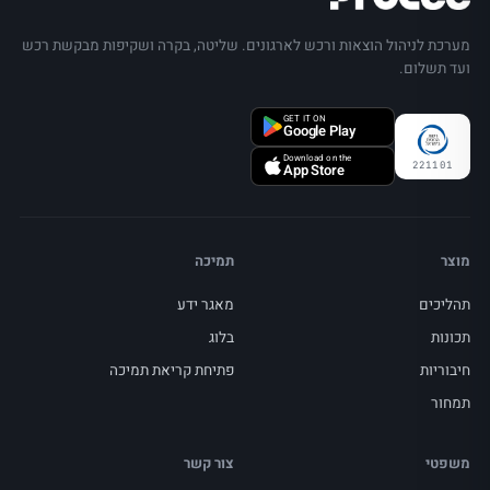
מערכת לניהול הוצאות ורכש לארגונים. שליטה, בקרה ושקיפות מבקשת רכש
ועד תשלום.
GET IT ON
Google Play
Download on the
221101
App Store
מוצר
תמיכה
תהליכים
מאגר ידע
תכונות
בלוג
חיבוריות
פתיחת קריאת תמיכה
תמחור
משפטי
צור קשר