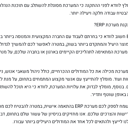
מלץ לוודא לפני ההתקנה כי המערכת מסוגלת להשתלב עם תוכנת הנהלת
בטיח עבודה חלקה ויעילה יותר.
ת מערכת ERP?
לפני התקנת מערכת ERP חשוב לוודא כי בחרתם לעבוד עם החברה המקצועית והמנוסה ביו
וצר היעיל והמתקדם ביותר בשוק, במטרה לאפשר לכם להמשיך לגדול 
 מערכת המתאימה לתהליכים הקיימים בארגון או בחברה שלכם, על מנת 
רכת מכילה את כל המודולים ההכרחיים, כולל ניהול משאבי אנוש, ניהול
ות ועוד. מומלץ להתייעץ עם אנשי מקצוע המתמחים בתחום, על מנת ל
 בנוסף, מומלץ לבדוק את עלויות המערכת, לוודא כי היא תוכל להשתל
 באופן שוטף ותדיר.
אנו בחברת CloudERP נשמח לספק לכם מערכת ERP בהתאמה אישית, במטרה
ישות והצרכים שלכם. אנו מחזיקים בניסיון של עשור שלם בתחום, דבר
נו לייעץ ולהתאים לכל אחד את המודולים היעילים ביותר עבורו.