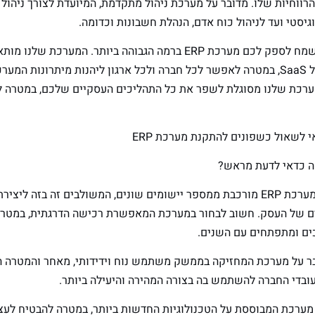
הרווחיות שלו. מדובר על מערכת ניהול מתקדמת, המיועדת לצורך ניהו
יסטי ועד לניהול כוח אדם, הנהלת חשבונות וכדומה.
אנו בחברת CloudERP נשמח לספק לכם מערכת ERP ברמה הגבוהה ביותר. ה
החברה והיא עובדת במודל SaaS, במטרה לאפשר לכל חברה ולכל ארגון ליהנות מיתרונות 
מערכת שלנו מסוגלת לשפר את כל התהליכים העסקיים שלכם, במטרה
קודם כל, כדאי לדעת כי מערכת ERP מורכבת ממספר יישומים שונים, המשולבים זה
ם של העסק. חשוב לבחור במערכת המאפשרת רכישה הדרגתית, במטר
ים ומתפתחים עם השנים.
דובר על מערכת המחזיקה בממשק משתמש נוח וידידותי, מאחר והמטרה 
בדי החברה להשתמש בה בצורה המהירה והיעילה ביותר.
ל מערכת המבוססת על הטכנולוגיות החדשות ביותר, במטרה להבטיח לע