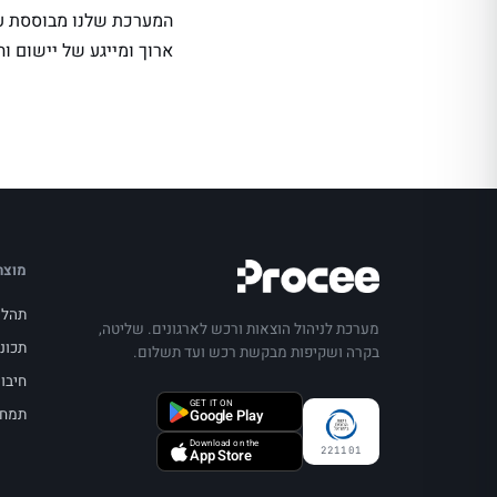
המערכת שלנו מבוססת על
ארוך ומייגע של יישום והטמע
מוצר
תהלי
מערכת לניהול הוצאות ורכש לארגונים. שליטה,
תכונ
בקרה ושקיפות מבקשת רכש ועד תשלום.
חיבור
GET IT ON
תמחו
Google Play
Download on the
221101
App Store