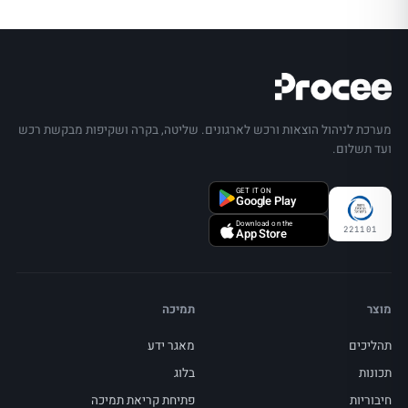
מערכת לניהול הוצאות ורכש לארגונים. שליטה, בקרה ושקיפות מבקשת רכש
ועד תשלום.
GET IT ON
Google Play
Download on the
221101
App Store
מוצר
תמיכה
תהליכים
מאגר ידע
תכונות
בלוג
חיבוריות
פתיחת קריאת תמיכה